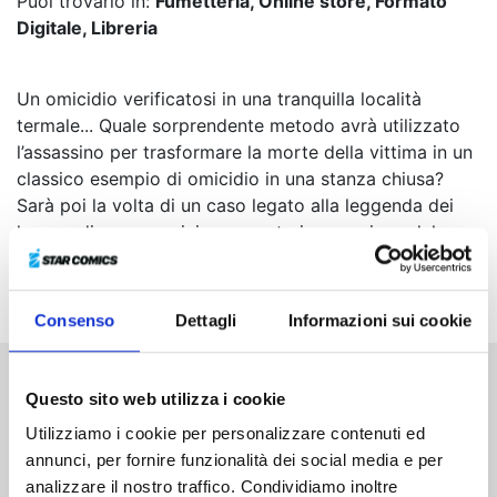
Puoi trovarlo in:
Fumetteria, Online store, Formato
Digitale, Libreria
Un omicidio verificatosi in una tranquilla località
termale... Quale sorprendente metodo avrà utilizzato
l’assassino per trasformare la morte della vittima in un
classico esempio di omicidio in una stanza chiusa?
Sarà poi la volta di un caso legato alla leggenda dei
kappa, di un assassinio avvenuto in occasione del
White Day e di un rapimento accompagnato dal brano
Aria sulla quarta corda
!
Consenso
Dettagli
Informazioni sui cookie
Questo sito web utilizza i cookie
Altri volumi della serie
Utilizziamo i cookie per personalizzare contenuti ed
annunci, per fornire funzionalità dei social media e per
analizzare il nostro traffico. Condividiamo inoltre