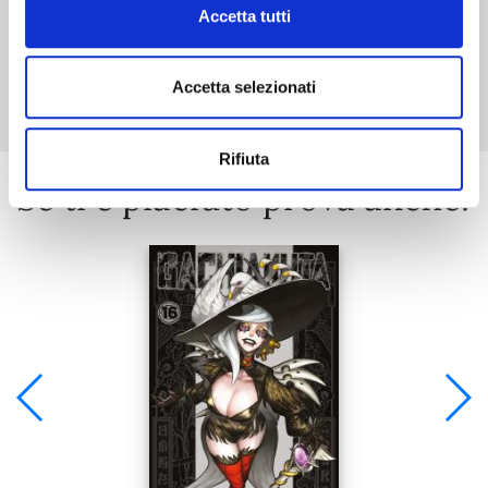
Accetta tutti
Mostra tutto
Accetta selezionati
Rifiuta
Se ti è piaciuto prova anche: