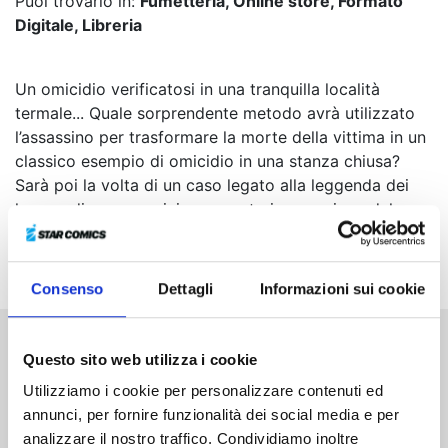
Puoi trovarlo in:
Fumetteria, Online store, Formato
Digitale, Libreria
Un omicidio verificatosi in una tranquilla località
termale... Quale sorprendente metodo avrà utilizzato
l’assassino per trasformare la morte della vittima in un
classico esempio di omicidio in una stanza chiusa?
Sarà poi la volta di un caso legato alla leggenda dei
kappa, di un assassinio avvenuto in occasione del
White Day e di un rapimento accompagnato dal brano
Aria sulla quarta corda
!
Consenso
Dettagli
Informazioni sui cookie
Questo sito web utilizza i cookie
Altri volumi della serie
Utilizziamo i cookie per personalizzare contenuti ed
annunci, per fornire funzionalità dei social media e per
analizzare il nostro traffico. Condividiamo inoltre