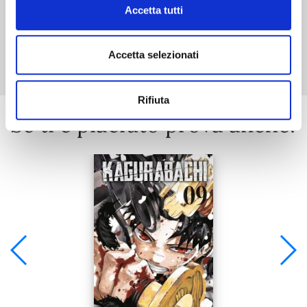
Accetta tutti
Mostra tutto
Accetta selezionati
Rifiuta
Se ti è piaciuto prova anche: