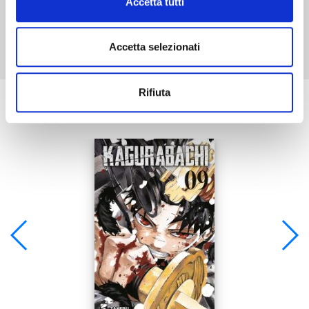
Accetta tutti
Mostra tutto
Accetta selezionati
Rifiuta
Se ti è piaciuto prova anche: