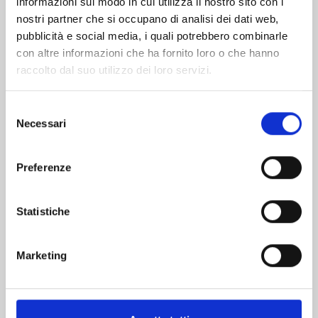
informazioni sul modo in cui utilizza il nostro sito con i
nostri partner che si occupano di analisi dei dati web,
pubblicità e social media, i quali potrebbero combinarle
con altre informazioni che ha fornito loro o che hanno
raccolto dal suo utilizzo dei loro servizi.
Selezione
Necessari
del
consenso
Preferenze
DETECTIVE CONAN NEW EDITION n. 74
Statistiche
20/10/2026
Marketing
€ 6,90