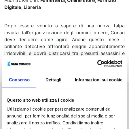
Puoi trovarlo in:
Fumetteria, Online store, Formato
Digitale, Libreria
Dopo essere venuto a sapere di una nuova talpa
inviata dall’organizzazione degli uomini in nero, Conan
deve decidere come agire. Anche questo mese il
brillante detective affronterà enigmi apparentemente
irrisolvibili e dovrà districarsi tra presunti assassini e
persone sospettate di aver fatto cose orribili: riuscirà a
venire a capo di questi misteri?
Consenso
Dettagli
Informazioni sui cookie
Altri volumi della serie
Questo sito web utilizza i cookie
Utilizziamo i cookie per personalizzare contenuti ed
annunci, per fornire funzionalità dei social media e per
analizzare il nostro traffico. Condividiamo inoltre