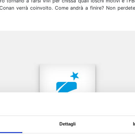
ro tornano a farsi vivi per chissà quali loschi motivi e l’F
 Conan verrà coinvolto. Come andrà a finire? Non perdet
e
Dettagli