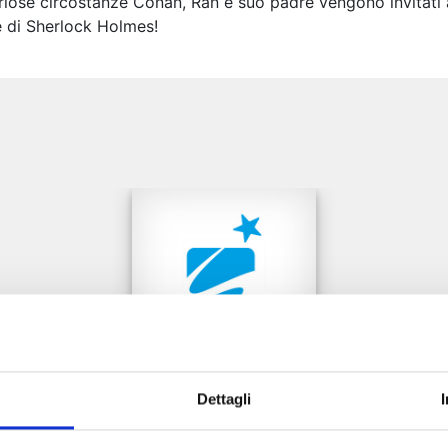
 curiose circostanze Conan, Ran e suo padre vengono invitati
le di Sherlock Holmes!
e
Dettagli