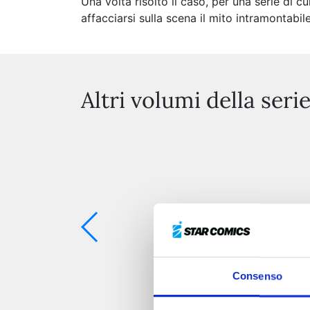
Una volta risolto il caso, per una serie di
affacciarsi sulla scena il mito intramontabi
Altri volumi della seri
Consenso