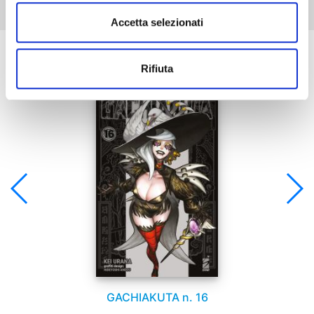
Accetta selezionati
Se ti è piaciuto prova anche:
Rifiuta
GACHIAKUTA n. 16