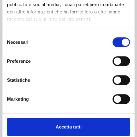
pubblicità e social media, i quali potrebbero combinarle
con altre informazioni che ha fornito loro o che hanno
raccolto dal suo utilizzo dei loro servizi.
Selezione
Necessari
del
consenso
DETECTIVE CONAN NEW EDITION n. 74
Preferenze
20/10/2026
Statistiche
€ 6,90
Marketing
Mostra tutto
Accetta tutti