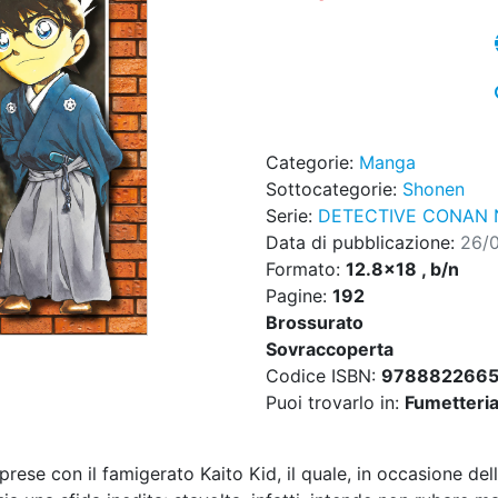
Categorie:
Manga
Sottocategorie:
Shonen
Serie:
DETECTIVE CONAN 
Data di pubblicazione:
26/
Formato:
12.8x18 , b/n
Pagine:
192
Brossurato
Sovraccoperta
Codice ISBN:
978882266
Puoi trovarlo in:
Fumetteria,
ese con il famigerato Kaito Kid, il quale, in occasione del