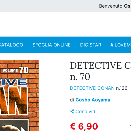
Benvenuto
Os
CATALOGO
SFOGLIA ONLINE
DIGISTAR
#ILOVE
DETECTIVE 
n. 70
DETECTIVE CONAN
n.126
di
Gosho Aoyama
Condividi
€ 6,90