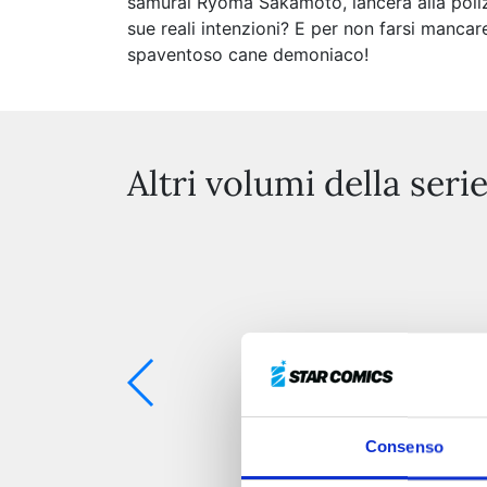
samurai Ryoma Sakamoto, lancerà alla polizia 
sue reali intenzioni? E per non farsi mancar
spaventoso cane demoniaco!
Altri volumi della seri
Consenso