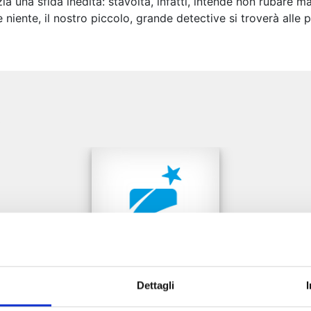
una sfida inedita: stavolta, infatti, intende non rubare ma “
e niente, il nostro piccolo, grande detective si troverà all
e
Dettagli