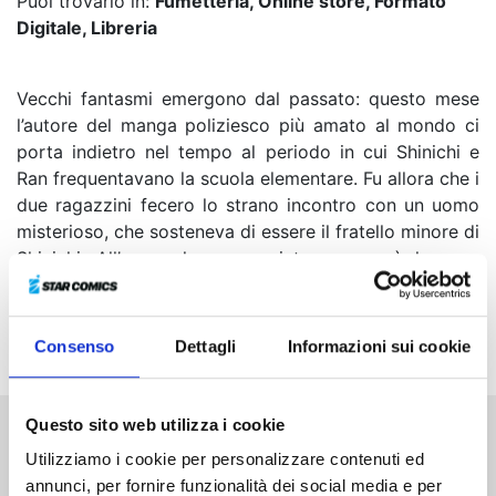
Puoi trovarlo in:
Fumetteria, Online store, Formato
Digitale, Libreria
Vecchi fantasmi emergono dal passato: questo mese
l’autore del manga poliziesco più amato al mondo ci
porta indietro nel tempo al periodo in cui Shinichi e
Ran frequentavano la scuola elementare. Fu allora che i
due ragazzini fecero lo strano incontro con un uomo
misterioso, che sosteneva di essere il fratello minore di
Shinichi. All’epoca lo sconosciuto consegnò loro un
messaggio scritto in un codice indecifrabile, ma
finalmente è giunto il momento in cui l’enigma verrà
risolto.
Consenso
Dettagli
Informazioni sui cookie
Questo sito web utilizza i cookie
Altri volumi della serie
Utilizziamo i cookie per personalizzare contenuti ed
annunci, per fornire funzionalità dei social media e per