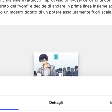
o di Shirahime e l’attacco improvviso di Ryusei cercano di c
egreto del “Vom” e decide di andare in prima linea insieme a
 un mostro dotato di un potere assolutamente fuori scala.
e
Dettagli