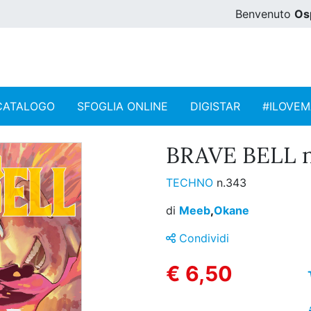
Benvenuto
Os
CATALOGO
SFOGLIA ONLINE
DIGISTAR
#ILOVE
BRAVE BELL n
TECHNO
n.343
di
Meeb
,
Okane
Condividi
€ 6,50