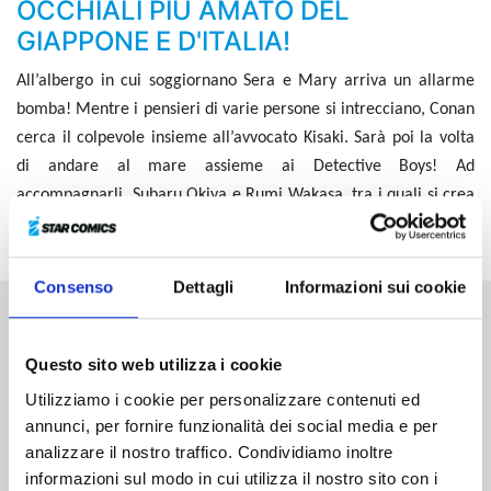
OCCHIALI PIÙ AMATO DEL
GIAPPONE E D'ITALIA!
All’albergo in cui soggiornano Sera e Mary arriva un allarme
bomba! Mentre i pensieri di varie persone si intrecciano, Conan
cerca il colpevole insieme all’avvocato Kisaki. Sarà poi la volta
di andare al mare assieme ai Detective Boys! Ad
accompagnarli, Subaru Okiya e Rumi Wakasa, tra i quali si crea
un’atmosfera tutt’altro che distesa...
Consenso
Dettagli
Informazioni sui cookie
Altri volumi della serie
Questo sito web utilizza i cookie
Utilizziamo i cookie per personalizzare contenuti ed
annunci, per fornire funzionalità dei social media e per
analizzare il nostro traffico. Condividiamo inoltre
informazioni sul modo in cui utilizza il nostro sito con i