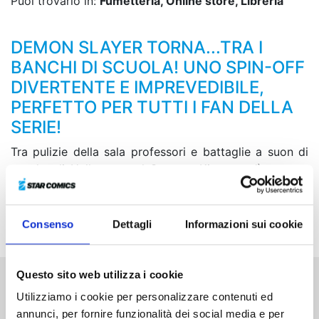
Puoi trovarlo in:
Fumetteria, Online store, Libreria
DEMON SLAYER TORNA...TRA I
BANCHI DI SCUOLA! UNO SPIN-OFF
DIVERTENTE E IMPREVEDIBILE,
PERFETTO PER TUTTI I FAN DELLA
SERIE!
Tra pulizie della sala professori e battaglie a suon di
zucche di Halloween, al Campus Kimetsu c’è sempre
un gran caos! Un giorno, scompare il preziosissimo
fermacapelli di Kanao, coordinato con quelli delle
sorelle Kanae e Shinobu. Come farà a ritrovarlo?!
Consenso
Dettagli
Informazioni sui cookie
Questo sito web utilizza i cookie
Altri volumi della serie
Utilizziamo i cookie per personalizzare contenuti ed
annunci, per fornire funzionalità dei social media e per