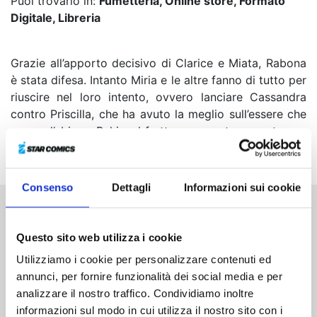
Puoi trovarlo in:
Fumetteria, Online store, Formato
Digitale, Libreria
Grazie all’apporto decisivo di Clarice e Miata, Rabona
è stata difesa. Intanto Miria e le altre fanno di tutto per
riuscire nel loro intento, ovvero lanciare Cassandra
contro Priscilla, che ha avuto la meglio sull’essere che
supera l’abisso. Raki, nel frattempo, punta a mantenere
un’antica promessa...
Consenso
Dettagli
Informazioni sui cookie
Altri volumi della serie
Questo sito web utilizza i cookie
Utilizziamo i cookie per personalizzare contenuti ed
annunci, per fornire funzionalità dei social media e per
analizzare il nostro traffico. Condividiamo inoltre
informazioni sul modo in cui utilizza il nostro sito con i