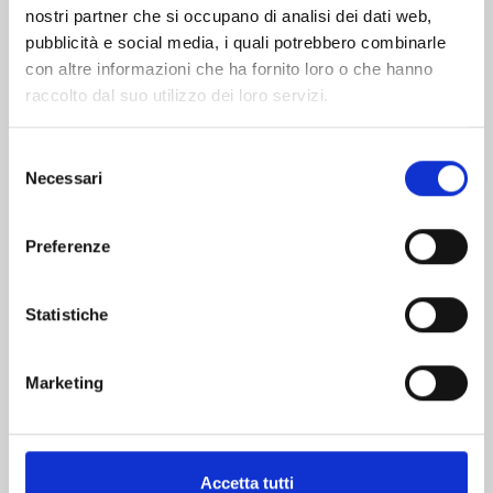
nostri partner che si occupano di analisi dei dati web,
pubblicità e social media, i quali potrebbero combinarle
con altre informazioni che ha fornito loro o che hanno
raccolto dal suo utilizzo dei loro servizi.
Selezione
Necessari
del
consenso
CLAYMORE NEW EDITION n. 27
Preferenze
Statistiche
11/02/2025
€ 6,50
Marketing
Accetta tutti