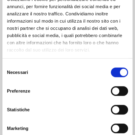
annunci, per fornire funzionalità dei social media e per
Altri volumi della serie
analizzare il nostro traffico. Condividiamo inoltre
informazioni sul modo in cui utilizza il nostro sito con i
nostri partner che si occupano di analisi dei dati web,
pubblicità e social media, i quali potrebbero combinarle
con altre informazioni che ha fornito loro o che hanno
raccolto dal suo utilizzo dei loro servizi.
Selezione
Necessari
del
consenso
Preferenze
Statistiche
CHOKING ON LOVE n. 6
Marketing
05/05/2026