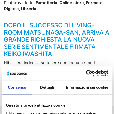
Puoi trovarlo in:
Fumetteria, Online store, Formato
Digitale, Libreria
DOPO IL SUCCESSO DI LIVING-
ROOM MATSUNAGA-SAN, ARRIVA A
GRANDE RICHIESTA LA NUOVA
SERIE SENTIMENTALE FIRMATA
KEIKO IWASHITA!
Hibari era indecisa se tenere o meno uno stand
all’importante Festival di Arte dell’Accademia, ma
grazie all’insistenza di Gaku ritrova la fiducia in se
stessa e si decide a farlo. Intanto la sua amica Airi
vorrebbe dichiararsi a Joichiro, un membro della band
Consenso
Dettagli
Informazioni sui cookie
di Gaku…
Questo sito web utilizza i cookie
Utilizziamo i cookie per personalizzare contenuti ed