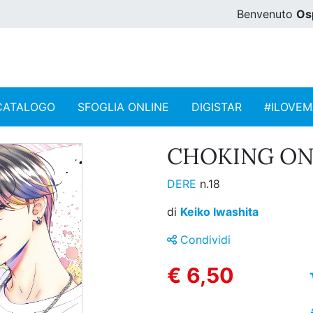
Benvenuto
Os
CATALOGO
SFOGLIA ONLINE
DIGISTAR
#ILOVE
CHOKING ON 
DERE
n.18
di
Keiko Iwashita
Condividi
€ 6,50