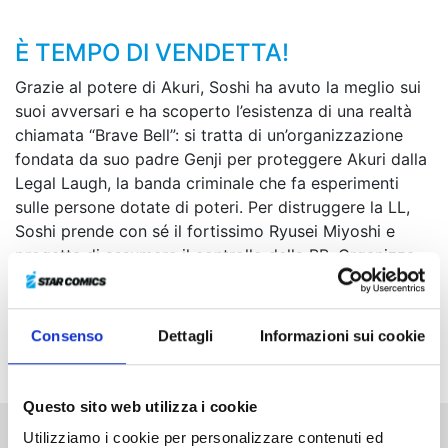
È TEMPO DI VENDETTA!
Grazie al potere di Akuri, Soshi ha avuto la meglio sui
suoi avversari e ha scoperto l’esistenza di una realtà
chiamata “Brave Bell”: si tratta di un’organizzazione
fondata da suo padre Genji per proteggere Akuri dalla
Legal Laugh, la banda criminale che fa esperimenti
sulle persone dotate di poteri. Per distruggere la LL,
Soshi prende con sé il fortissimo Ryusei Miyoshi e
progetta di assumere il controllo della BB. Organizza
perciò un incontro, a scuola, con il loro leader, ma
viene attaccato da una killer della LL. Ha così inizio
uno scontro che vedrà l’intervento della BB e di
Consenso
Dettagli
Informazioni sui cookie
molteplici utilizzatori di straordinari poteri!
Questo sito web utilizza i cookie
Utilizziamo i cookie per personalizzare contenuti ed