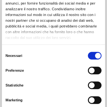
Altri volumi della serie
annunci, per fornire funzionalità dei social media e per
analizzare il nostro traffico. Condividiamo inoltre
informazioni sul modo in cui utilizza il nostro sito con i
nostri partner che si occupano di analisi dei dati web,
pubblicità e social media, i quali potrebbero combinarle
con altre informazioni che ha fornito loro o che hanno
raccolto dal suo utilizzo dei loro servizi.
Selezione
Necessari
del
consenso
Preferenze
Statistiche
BRAVE BELL n. 6
Marketing
14/04/2026