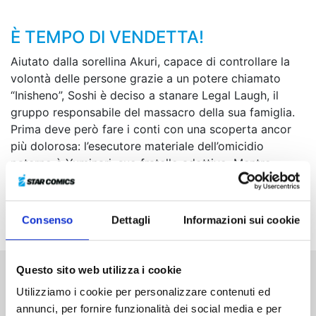
È TEMPO DI VENDETTA!
Aiutato dalla sorellina Akuri, capace di controllare la
volontà delle persone grazie a un potere chiamato
“Inisheno”, Soshi è deciso a stanare Legal Laugh, il
gruppo responsabile del massacro della sua famiglia.
Prima deve però fare i conti con una scoperta ancor
più dolorosa: l’esecutore materiale dell’omicidio
paterno è Yuminari, suo fratello adottivo. Mentre
ispeziona il suo appartamento, si palesano altri
visitatori: prima tre persone, poi un ragazzo da solo...
Perché l’hanno preso di mira?
Consenso
Dettagli
Informazioni sui cookie
Questo sito web utilizza i cookie
Altri volumi della serie
Utilizziamo i cookie per personalizzare contenuti ed
annunci, per fornire funzionalità dei social media e per