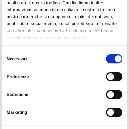
evento radiofonico dell’anno in Hokkaido, però è
analizzare il nostro traffico. Condividiamo inoltre
costretta a scappare per salvare la sua amica Mizuho,
informazioni sul modo in cui utilizza il nostro sito con i
rapita da una setta che minaccia anche di dirottare la
nostri partner che si occupano di analisi dei dati web,
trasmissione di Moiwayama Radio. La situazione
pubblicità e social media, i quali potrebbero combinarle
sembra disperata, ma ecco che riappare una vecchia
con altre informazioni che ha fornito loro o che hanno
conoscenza di Mato...
raccolto dal suo utilizzo dei loro servizi.
Selezione
Necessari
Se ti è piaciuto prova anche:
del
consenso
Preferenze
Statistiche
Marketing