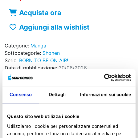
Acquista ora
Aggiungi alla wishlist
Categorie:
Manga
Sottocategorie:
Shonen
Serie:
BORN TO BE ON AIR!
Data di pubblicazione:
30/06/2026
Formato:
12.8x18 , b/n
Pagine:
192
Brossurato
Consenso
Dettagli
Informazioni sui cookie
Sovraccoperta
Codice ISBN:
9788822666451
Puoi trovarlo in:
Fumetteria, Online store, Libreria
Questo sito web utilizza i cookie
Utilizziamo i cookie per personalizzare contenuti ed
Minare è stata invitata a partecipare al più grande
annunci, per fornire funzionalità dei social media e per