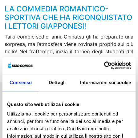
LA COMMEDIA ROMANTICO-
SPORTIVA CHE HA RICONQUISTATO
I LETTORI GIAPPONESI!
Taiki compie sedici anni. Chinatsu gli ha preparato una
sorpresa, ma l’atmosfera viene rovinata proprio sul più
bello! Nel frattempo, inizia il torneo degli studenti del
primo anno. Taiki si è allenato duramente in vista di
una nuova sfida contro Yusa, però...
Consenso
Dettagli
Informazioni sui cookie
Altri volumi della serie
Questo sito web utilizza i cookie
Utilizziamo i cookie per personalizzare contenuti ed
annunci, per fornire funzionalità dei social media e per
analizzare il nostro traffico. Condividiamo inoltre
informazioni sul modo in cui utilizza il nostro sito con i