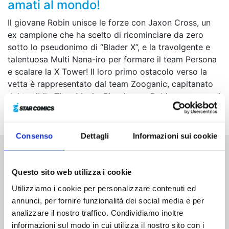
amati al mondo!
Il giovane Robin unisce le forze con Jaxon Cross, un
ex campione che ha scelto di ricominciare da zero
sotto lo pseudonimo di “Blader X”, e la travolgente e
talentuosa Multi Nana-iro per formare il team Persona
e scalare la X Tower! Il loro primo ostacolo verso la
vetta è rappresentato dal team Zooganic, capitanato
dal terribile Titus Manju. Riusciranno Robin e compagni
ad avere la meglio sui loro avversari?
Consenso
Dettagli
Informazioni sui cookie
Altri volumi della serie
Questo sito web utilizza i cookie
Utilizziamo i cookie per personalizzare contenuti ed
annunci, per fornire funzionalità dei social media e per
analizzare il nostro traffico. Condividiamo inoltre
informazioni sul modo in cui utilizza il nostro sito con i