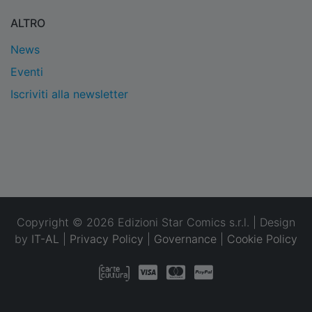
ALTRO
News
Eventi
Iscriviti alla newsletter
Copyright © 2026 Edizioni Star Comics s.r.l. | Design
by
IT-AL
|
Privacy Policy
|
Governance
|
Cookie Policy