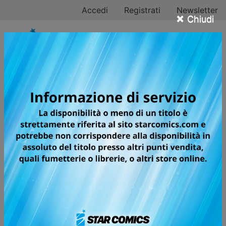
Accedi
Registrati
Newsletter
×
Chiudi
Tutti i fumetti per la
testata KOEN