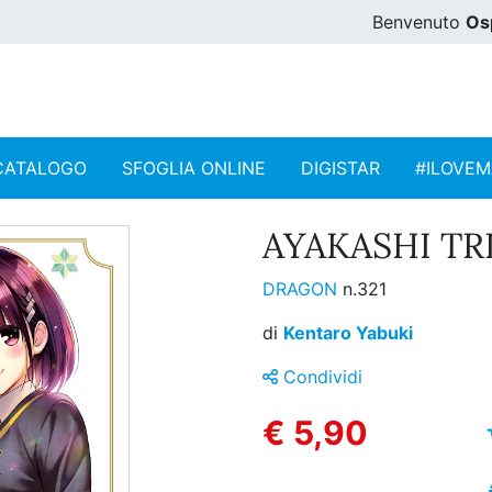
Benvenuto
Os
CATALOGO
SFOGLIA ONLINE
DIGISTAR
#ILOVE
AYAKASHI TRI
DRAGON
n.321
di
Kentaro Yabuki
Condividi
€ 5,90