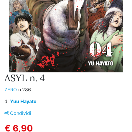
ASYL n. 4
ZERO
n.286
di
Yuu Hayato
Condividi
€ 6,90