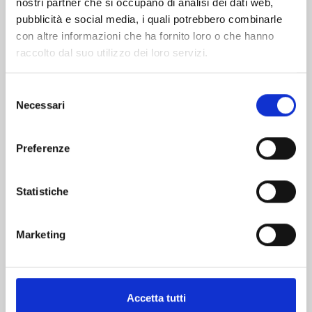
nostri partner che si occupano di analisi dei dati web,
pubblicità e social media, i quali potrebbero combinarle
con altre informazioni che ha fornito loro o che hanno
raccolto dal suo utilizzo dei loro servizi.
Selezione
Necessari
del
consenso
ASYL n. 3
Preferenze
10/03/2026
Statistiche
€ 6,90
Marketing
Accetta tutti
Mostra tutto