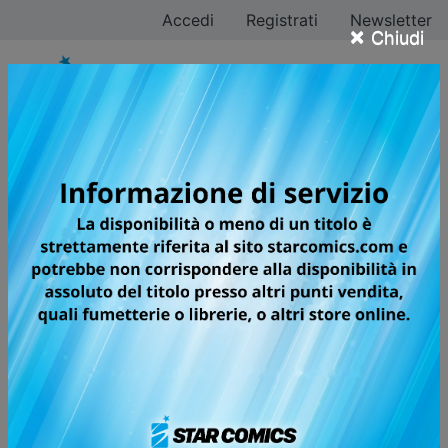
Accedi
Registrati
Newsletter
×
Chiudi
Tutti i fumetti della
categoria Manga /
Seinen