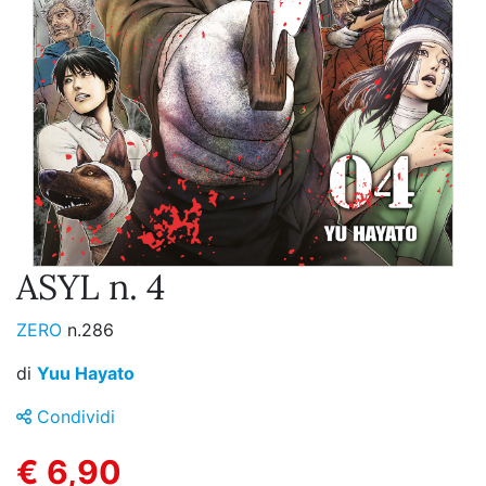
ASYL n. 4
ZERO
n.286
di
Yuu Hayato
Condividi
€ 6,90