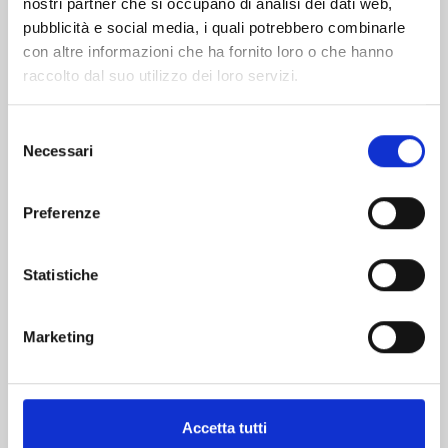
nostri partner che si occupano di analisi dei dati web,
pubblicità e social media, i quali potrebbero combinarle
con altre informazioni che ha fornito loro o che hanno
raccolto dal suo utilizzo dei loro servizi.
Selezione
Necessari
del
consenso
ASYL n. 3
Preferenze
10/03/2026
Statistiche
€ 6,90
Marketing
Accetta tutti
Mostra tutto