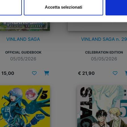
Accetta selezionati
VINLAND SAGA
VINLAND SAGA n. 29
OFFICIAL GUIDEBOOK
CELEBRATION EDITION
05/05/2026
05/05/2026
 15,00
€ 21,90