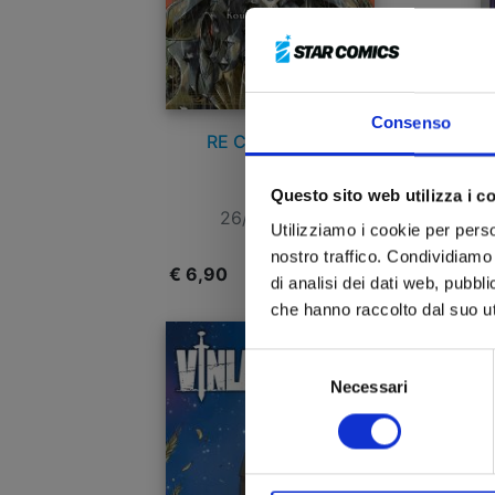
Consenso
RE CERVIN n. 6
TH
Questo sito web utilizza i c
26/05/2026
Utilizziamo i cookie per perso
nostro traffico. Condividiamo 
€ 6,90
€
di analisi dei dati web, pubbl
che hanno raccolto dal suo uti
Selezione
Necessari
del
consenso