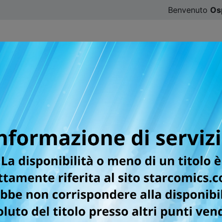
Benvenuto
Os
CATALOGO
SFOGLIA ONLINE
DIGISTAR
#ILOVE
ella categoria Manga / S