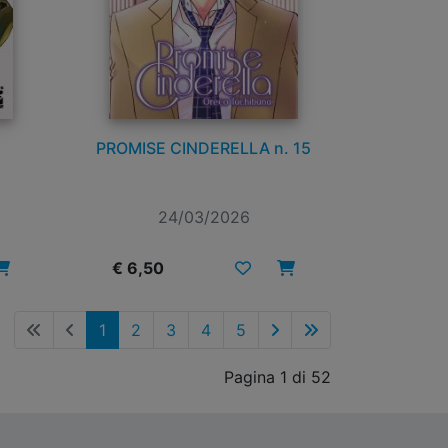
PROMISE CINDERELLA n. 15
24/03/2026
€ 6,50
1
2
3
4
5
Pagina 1 di 52