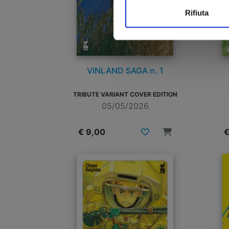
Rifiuta
VINLAND SAGA n. 1
TRIBUTE VARIANT COVER EDITION
05/05/2026
€ 9,00
€