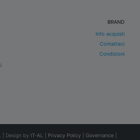
BRAND
Info acquisti
Contattaci
Condizioni
i
. | Design by
IT-AL
|
Privacy Policy
|
Governance
|