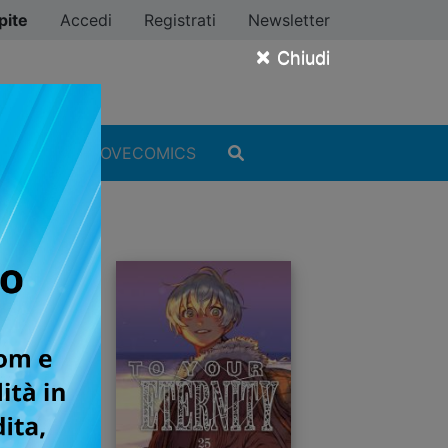
pite
Accedi
Registrati
Newsletter
×
Chiudi
MANGA
#ILOVECOMICS
einen