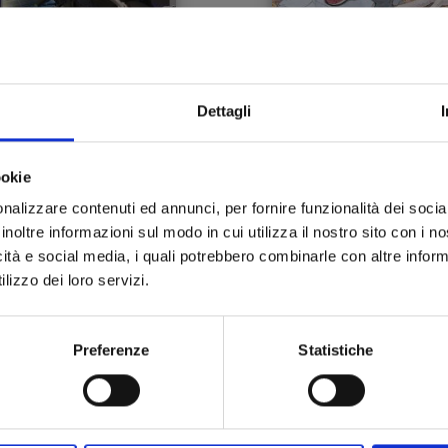
Dettagli
E GHOST IN THE SHELL
YOTSUBA&! n. 16
OMNIBUS EDITION
ookie
26/05/2026
12/05/2026
nalizzare contenuti ed annunci, per fornire funzionalità dei socia
inoltre informazioni sul modo in cui utilizza il nostro sito con i 
 35,00
€ 8,50
icità e social media, i quali potrebbero combinarle con altre inform
lizzo dei loro servizi.
Preferenze
Statistiche