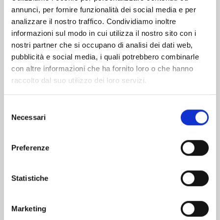
annunci, per fornire funzionalità dei social media e per
Altri volumi della serie
analizzare il nostro traffico. Condividiamo inoltre
informazioni sul modo in cui utilizza il nostro sito con i
nostri partner che si occupano di analisi dei dati web,
pubblicità e social media, i quali potrebbero combinarle
con altre informazioni che ha fornito loro o che hanno
raccolto dal suo utilizzo dei loro servizi.
Selezione
Necessari
del
consenso
Preferenze
Statistiche
ASTRO ROYALE n. 6
Marketing
25/08/2026