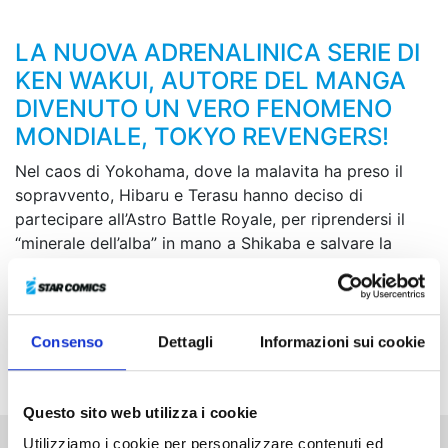
LA NUOVA ADRENALINICA SERIE DI
KEN WAKUI, AUTORE DEL MANGA
DIVENUTO UN VERO FENOMENO
MONDIALE, TOKYO REVENGERS!
Nel caos di Yokohama, dove la malavita ha preso il
sopravvento, Hibaru e Terasu hanno deciso di
partecipare all’Astro Battle Royale, per riprendersi il
“minerale dell’alba” in mano a Shikaba e salvare la
sorellina di Hiyohiko. Il primo avversario di Hibaru è il
fortissimo guerriero di nome Hachiku, capace di
manipolare palle di fuoco. Come finirà questo scontro
che si rivela incandescente fin dalle sue prime
Consenso
Dettagli
Informazioni sui cookie
battute?!
Questo sito web utilizza i cookie
Utilizziamo i cookie per personalizzare contenuti ed