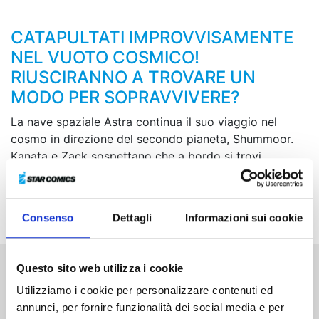
CATAPULTATI IMPROVVISAMENTE
NEL VUOTO COSMICO!
RIUSCIRANNO A TROVARE UN
MODO PER SOPRAVVIVERE?
La nave spaziale Astra continua il suo viaggio nel
cosmo in direzione del secondo pianeta, Shummoor.
Kanata e Zack sospettano che a bordo si trovi
l’individuo che ha sabotato il comunicatore e una frase
casuale di Funicia trasforma il dubbio in certezza!
Poco dopo, però, la nave rischia di precipitare e…
Consenso
Dettagli
Informazioni sui cookie
Questo sito web utilizza i cookie
Altri volumi della serie
Utilizziamo i cookie per personalizzare contenuti ed
annunci, per fornire funzionalità dei social media e per