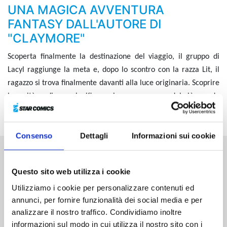
UNA MAGICA AVVENTURA
FANTASY DALL'AUTORE DI
"CLAYMORE"
Scoperta finalmente la destinazione del viaggio, il gruppo di
Lacyl raggiunge la meta e, dopo lo scontro con la razza Lit, il
ragazzo si trova finalmente davanti alla luce originaria. Scoprire
la verità su di essa significa venire a conoscenza del più grande
segreto celato per tutta la durata del suo viaggio con Leana...
Consenso
Dettagli
Informazioni sui cookie
Altri volumi della serie
Questo sito web utilizza i cookie
Utilizziamo i cookie per personalizzare contenuti ed
annunci, per fornire funzionalità dei social media e per
analizzare il nostro traffico. Condividiamo inoltre
informazioni sul modo in cui utilizza il nostro sito con i