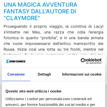
UNA MAGICA AVVENTURA
FANTASY DALL'AUTORE DI
"CLAYMORE"
Proseguendo il proprio viaggio, la comitiva di Lacyl
s’imbatte nei Mau, una razza che odia l’energia
fotonica in quanto “proibita”, e in una banda armata
che vuole impossessarsi dell’antico manoscritto dei
Ruusa. Inizia così una lotta su tre fronti, mentre nel
frattempo fa la sua comparsa anche uno dei tre
potenti uomini che hanno fatto terminare la Grande
Guerra. La nuova battaglia potrebbe aprire un nuovo
capitolo del lungo viaggio di Lacyl e Leana...
Consenso
Dettagli
Informazioni sui cookie
Questo sito web utilizza i cookie
Altri volumi della serie
Utilizziamo i cookie per personalizzare contenuti ed
annunci, per fornire funzionalità dei social media e per