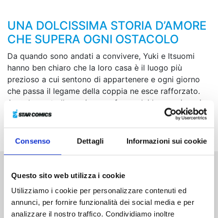
UNA DOLCISSIMA STORIA D’AMORE
CHE SUPERA OGNI OSTACOLO
Da quando sono andati a convivere, Yuki e Itsuomi
hanno ben chiaro che la loro casa è il luogo più
prezioso a cui sentono di appartenere e ogni giorno
che passa il legame della coppia ne esce rafforzato.
Avendo avuto l’ennesima conferma dei loro reciproci
sentimenti, i due si preparano a compiere un ulteriore
passo avanti...
Consenso
Dettagli
Informazioni sui cookie
Questo sito web utilizza i cookie
Altri volumi della serie
Utilizziamo i cookie per personalizzare contenuti ed
annunci, per fornire funzionalità dei social media e per
analizzare il nostro traffico. Condividiamo inoltre