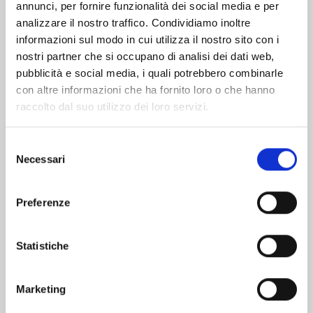
Altri volumi della serie
annunci, per fornire funzionalità dei social media e per
analizzare il nostro traffico. Condividiamo inoltre
informazioni sul modo in cui utilizza il nostro sito con i
nostri partner che si occupano di analisi dei dati web,
pubblicità e social media, i quali potrebbero combinarle
con altre informazioni che ha fornito loro o che hanno
raccolto dal suo utilizzo dei loro servizi.
Selezione
Necessari
del
consenso
Preferenze
A COUPLE OF CUCKOOS n. 22
Statistiche
Marketing
29/09/2026