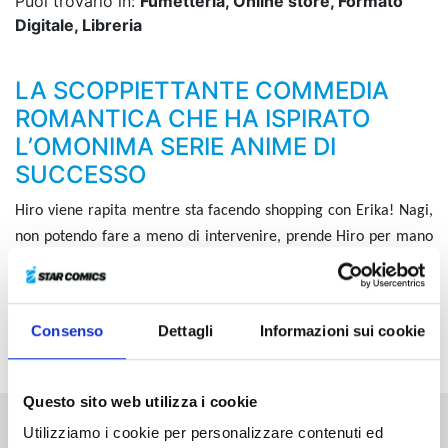
Puoi trovarlo in:
Fumetteria, Online store, Formato
Digitale, Libreria
LA SCOPPIETTANTE COMMEDIA
ROMANTICA CHE HA ISPIRATO
L’OMONIMA SERIE ANIME DI
SUCCESSO
Hiro viene rapita mentre sta facendo shopping con Erika! Nagi,
non potendo fare a meno di intervenire, prende Hiro per mano
e... Che il ragazzo sia davvero deciso a intraprendere una “fuga
d’amore”?! Come se non bastasse, ecco arrivare Ai, un’amica
d’infanzia di Nagi, tornata dalla Cina dopo tanti anni per dare
Consenso
Dettagli
Informazioni sui cookie
finalmente la sua risposta...
Questo sito web utilizza i cookie
Utilizziamo i cookie per personalizzare contenuti ed