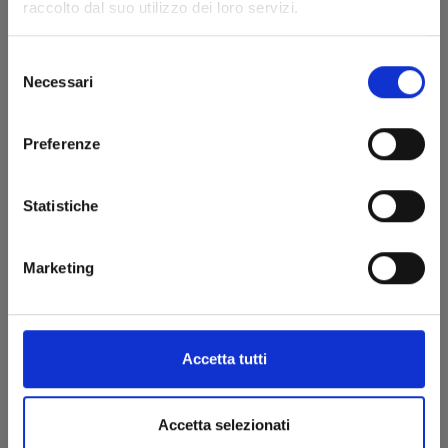
raccolto dal suo utilizzo dei loro servizi.
€ 6,90
Selezione
Necessari
del
consenso
Preferenze
Statistiche
Marketing
BEAT & MOTION n. 3
Accetta tutti
Accetta selezionati
13/05/2025