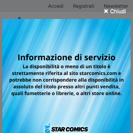
Accedi
Registrati
Newsletter
×
Chiudi
BEAT & MOTION
NON È MAI TROPPO TARDI PER
REALIZZARE I PROPRI SOGNI!
Tatsuhiko ha ormai rinunciato per sempre al suo sogno
di diventare animatore e decide così di dedicarsi alla
musica. Nonostante i continui sforzi con la sua band, il
successo tarda ad arrivare, portandolo a perdere ogni
speranza e aspirazione per il futuro.
Un giorno, le parole di un'esuberante ragazza che
incontra a una festa alcolica lo ispirano a rimettersi in