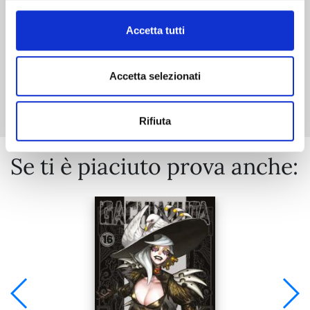
Accetta tutti
Accetta selezionati
Mostra tutto
Rifiuta
Se ti è piaciuto prova anche: