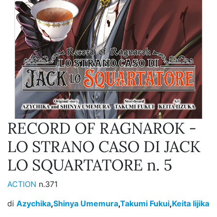
RECORD OF RAGNAROK -
LO STRANO CASO DI JACK
LO SQUARTATORE n. 5
ACTION
n.371
di
Azychika
,
Shinya Umemura
,
Takumi Fukui
,
Keita Iijika