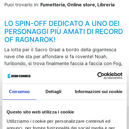
Puoi trovarlo in:
Fumetteria, Online store, Libreria
LO SPIN-OFF DEDICATO A UNO DEI
PERSONAGGI PIÙ AMATI DI RECORD
OF RAGNAROK!
La lotta per il Sacro Graal a bordo della gigantesca
nave che sta per affondare si fa rovente! Noah,
furibondo, si trova finalmente faccia a faccia con Fog,
l’uomo con cui ha un indissolubile legame. Nel mezzo
di questa sfida fra i tre combattenti più forti,
l’eccitamento di Jack raggiunge il suo culmine! Inoltre,
viene fatta luce sulle origini di Fog, il re della malavita!
Consenso
Dettagli
Informazioni sui cookie
Questo sito web utilizza i cookie
Utilizziamo i cookie per personalizzare contenuti ed
Altri volumi della serie
annunci, per fornire funzionalità dei social media e per