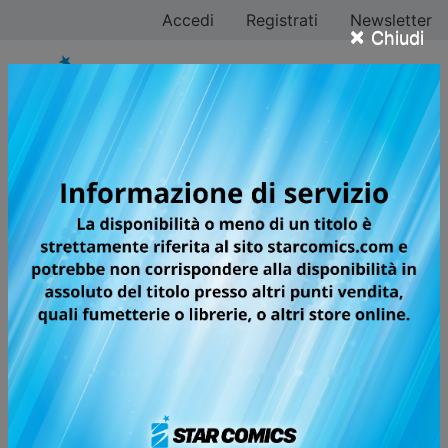
Accedi
Registrati
Newsletter
×
Chiudi
UCHU KYODAI -
FRATELLI NELLO
SPAZIO
UN'AVVENTURA SPAZIALE PER
REALIZZARE IL SOGNO DI DUE
FRATELLI!
🏆
Kodansha Manga Award, 2011
(General)
🏆
Shogakukan Manga Award, 2010
(General)