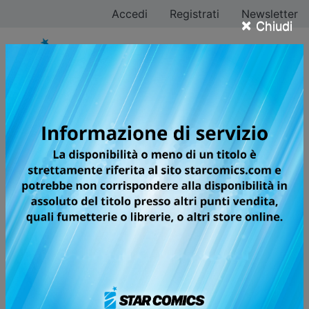
Accedi
Registrati
Newsletter
×
Chiudi
UCHU KYODAI -
FRATELLI NELLO
SPAZIO
UN'AVVENTURA SPAZIALE PER
REALIZZARE IL SOGNO DI DUE
FRATELLI!
🏆
Kodansha Manga Award, 2011
(General)
🏆
Shogakukan Manga Award, 2010
(General)