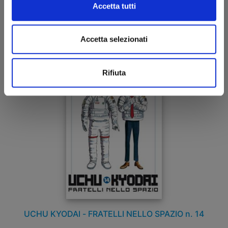
Accetta tutti
13/09/2012
Accetta selezionati
€ 4,90
Rifiuta
UCHU KYODAI - FRATELLI NELLO SPAZIO n. 14