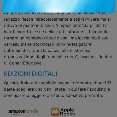
giorno in cui sorprende una banda di loschi criminali
vestiti di nero, comincia per lui una nuova era...
Costretto da uno di loro a ingoiare una pillola letale, il
ragazzo riesce miracolosamente a sopravvivere ma si
ritrova di punto in bianco “rimpicciolito”: la pillola ha
infatti indotto le sue cellule ad autoridursi, facendolo
tornare un bambino di sette anni, ma lasciando il suo
cervello inalterato! Così il mini-investigatore,
determinato a dare la caccia alla misteriosa
organizzazione degli “uomini in nero”, assume l’identità
di Conan Edogawa...
EDIZIONI DIGITALI
Questo titolo è disponibile anche in formato ebook! Ti
basta scegliere uno degli store in cui fare l'acquisto e
cominciare a leggere dal tuo dispositivo preferito.