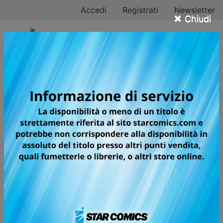
Accedi
Registrati
Newsletter
×
Chiudi
DETECTIVE CONAN
NEW EDITION
A grandissima richiesta, arriva finalmente la riedizione
completa delle avventure del più piccolo, grande
detective di tutti i tempi! Con testi riveduti e corretti,
una nuova veste grafica e volumi in formato maxi con
sovraccoperta, le indagini dell’infallibile “signorino in
giallo” ripartono da zero!
Shinichi Kudo è un giovane e talentuoso detective. Il