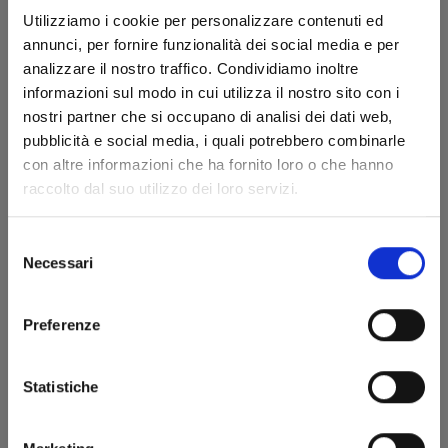
Utilizziamo i cookie per personalizzare contenuti ed
annunci, per fornire funzionalità dei social media e per
analizzare il nostro traffico. Condividiamo inoltre
informazioni sul modo in cui utilizza il nostro sito con i
DETECTIVE CONAN NEW EDITION n. 65
nostri partner che si occupano di analisi dei dati web,
pubblicità e social media, i quali potrebbero combinarle
con altre informazioni che ha fornito loro o che hanno
18/11/2025
raccolto dal suo utilizzo dei loro servizi.
€ 6,50
Selezione
Necessari
del
consenso
Preferenze
Statistiche