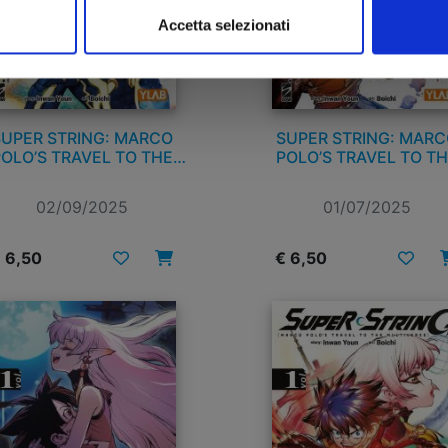
Accetta selezionati
SUPER STRING: MARCO
SUPER STRING: MARC
OLO’S TRAVEL TO THE
POLO’S TRAVEL TO T
MULTIVERSE n. 4
MULTIVERSE n. 3
02/09/2025
01/07/2025
 6,50
€ 6,50