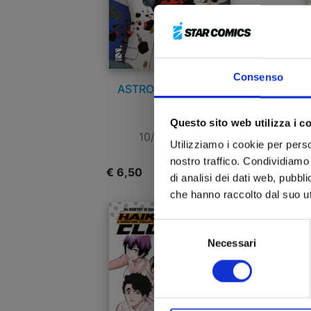
Consenso
ASTRO ROYALE n. 3
Questo sito web utilizza i c
10/02/2026
Utilizziamo i cookie per perso
nostro traffico. Condividiamo 
€ 6,50
€
di analisi dei dati web, pubbl
che hanno raccolto dal suo uti
Selezione
Necessari
del
consenso