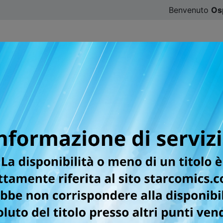
Benvenuto
Os
CATALOGO
SFOGLIA ONLINE
DIGISTAR
#ILOVE
er la testata TARGET