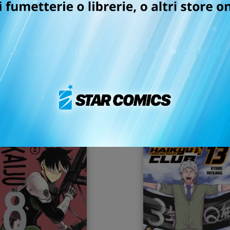
ASTRO ROYALE n. 5
KAIJU No. 8 n. 16
CELEBRATION EDITION
02/06/2026
28/04/2026
 6,50
€ 19,90