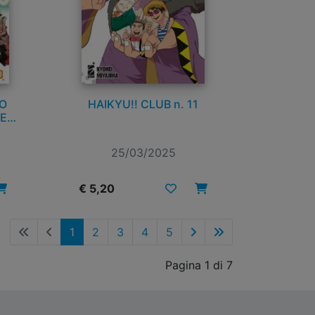
O
HAIKYU!! CLUB n. 11
HE
25/03/2025
€ 5,20
1
2
3
4
5
Pagina 1 di 7