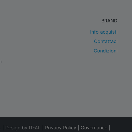
BRAND
Info acquisti
Contattaci
Condizioni
i
. | Design by
IT-AL
|
Privacy Policy
|
Governance
|