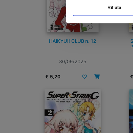
Rifiuta
HAIKYU!! CLUB n. 12
P
30/09/2025
€ 5,20
€