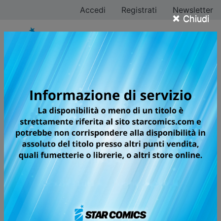
Accedi
Registrati
Newsletter
×
Chiudi
Tutti i fumetti per la
testata TARGET