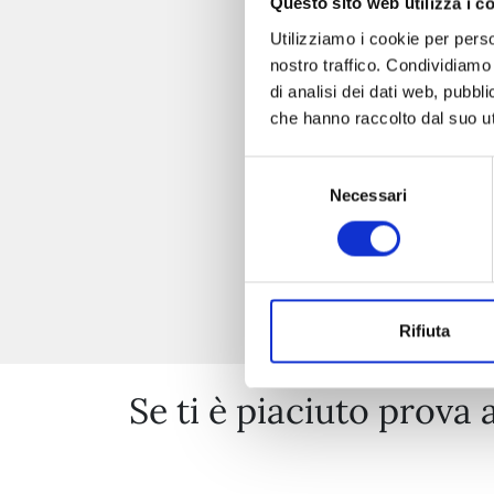
Questo sito web utilizza i c
Utilizziamo i cookie per perso
nostro traffico. Condividiamo 
di analisi dei dati web, pubbl
che hanno raccolto dal suo uti
Selezione
Necessari
del
consenso
Rifiuta
Se ti è piaciuto prova 