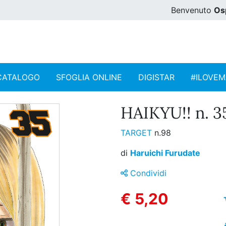
Benvenuto
Os
CATALOGO
SFOGLIA ONLINE
DIGISTAR
#ILOVE
HAIKYU!! n. 3
TARGET
n.98
di
Haruichi Furudate
Condividi
€ 5,20