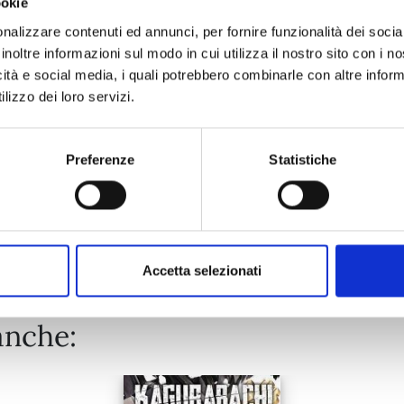
ookie
HAIKYU!! n. 45
nalizzare contenuti ed annunci, per fornire funzionalità dei socia
inoltre informazioni sul modo in cui utilizza il nostro sito con i 
21/07/2021
icità e social media, i quali potrebbero combinarle con altre inform
lizzo dei loro servizi.
€ 5,20
Preferenze
Statistiche
Mostra tutto
Accetta selezionati
anche: