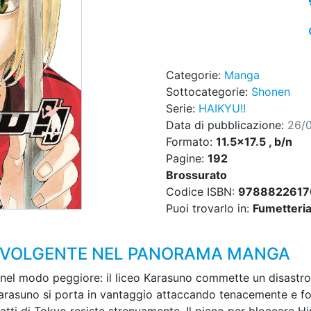
Categorie:
Manga
Sottocategorie:
Shonen
Serie:
HAIKYU!!
Data di pubblicazione:
26/
Formato:
11.5x17.5 , b/n
Pagine:
192
Brossurato
Codice ISBN:
9788822617
Puoi trovarlo in:
Fumetteria,
OINVOLGENTE NEL PANORAMA MANGA
ia nel modo peggiore: il liceo Karasuno commette un disastr
 Karasuno si porta in vantaggio attaccando tenacemente e for