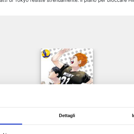
gatti di Tokyo resiste strenuamente. Il piano per bloccare 
e
Dettagli