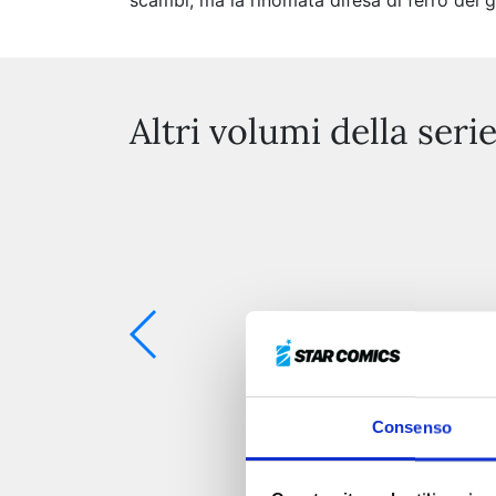
scambi, ma la rinomata difesa di ferro dei 
Altri volumi della seri
Consenso