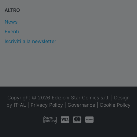
ALTRO
News
Eventi
Iscriviti alla newsletter
Copyright © 2026 Edizioni Star Comics s.r.l. | Design
by
IT-AL
|
Privacy Policy
|
Governance
|
Cookie Policy