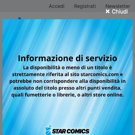
Accedi
Registrati
Newsletter
×
Chiudi
Tutti i fumetti per la
testata KOEN