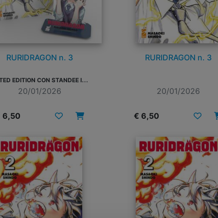
RURIDRAGON n. 3
RURIDRAGON n. 3
L
IMITED EDITION CON STANDEE IN ACRILICO
20/01/2026
20/01/2026
 6,50
€ 6,50