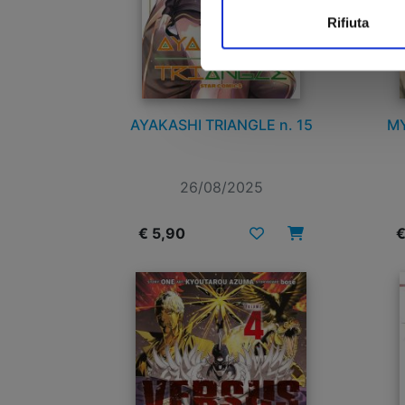
Rifiuta
AYAKASHI TRIANGLE n. 15
MY
26/08/2025
€ 5,90
€