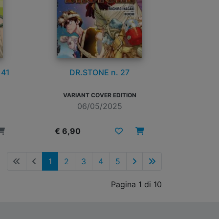
 41
DR.STONE n. 27
VARIANT COVER EDITION
06/05/2025
€ 6,90
1
2
3
4
5
Pagina 1 di 10