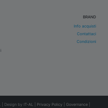
BRAND
Info acquisti
Contattaci
Condizioni
i
. | Design by
IT-AL
|
Privacy Policy
|
Governance
|