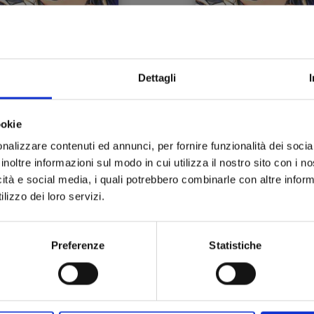
Dettagli
RURIDRAGON n. 2
RURIDRAGON n. 2
L
IMITED EDITION CON 3 ILLUSTRATION CARD E 1 SET DI STICKERS
ookie
28/10/2025
28/10/2025
nalizzare contenuti ed annunci, per fornire funzionalità dei socia
inoltre informazioni sul modo in cui utilizza il nostro sito con i 
 8,90
€ 6,50
icità e social media, i quali potrebbero combinarle con altre inform
lizzo dei loro servizi.
Preferenze
Statistiche