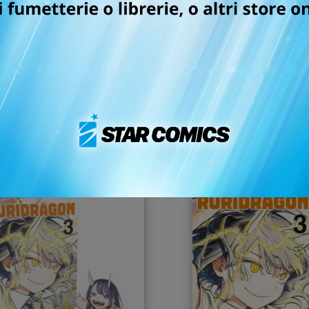
 HERO ACADEMIA TEAM
RURIDRAGON n. 4
UP MISSION n. 8
26/05/2026
19/05/2026
 5,90
€ 6,50