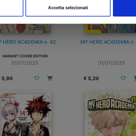
Accetta selezionati
 HERO ACADEMIA n. 42
MY HERO ACADEMIA n.
VARIANT COVER EDITION
01/07/2025
01/07/2025
 5,90
€ 5,20