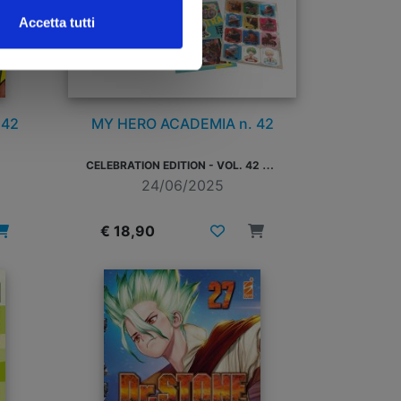
Accetta tutti
 42
MY HERO ACADEMIA n. 42
C
ELEBRATION EDITION - VOL. 42 CELEBRATION EDITION, 2 SET DI STICKER, 3 ILLUSTRATION CARD, 2 SOTTOBICCHIERI, 1 CARD DORATA, 1 MINI-SHIKISHI
24/06/2025
€ 18,90