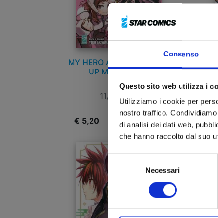
Consenso
MY HERO ACADEMIA TEAM
UP MISSION n. 6
Questo sito web utilizza i c
11/11/2025
Utilizziamo i cookie per perso
nostro traffico. Condividiamo 
€ 5,20
€
di analisi dei dati web, pubbl
che hanno raccolto dal suo uti
Selezione
Necessari
del
consenso