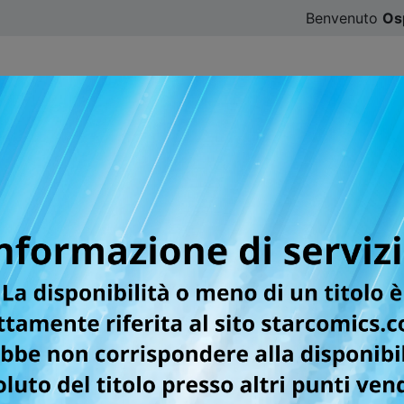
Benvenuto
Os
CATALOGO
SFOGLIA ONLINE
DIGISTAR
#ILOVE
er la testata DRAGON