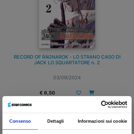
RECORD OF RAGNAROK - LO STRANO CASO DI
JACK LO SQUARTATORE n. 2
03/09/2024
€ 6,50
Consenso
Dettagli
Informazioni sui cookie