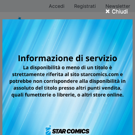
Accedi
Registrati
Newsletter
×
Chiudi
Tutti i fumetti per la
testata ACTION