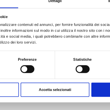
Dettagli
ookie
nalizzare contenuti ed annunci, per fornire funzionalità dei socia
inoltre informazioni sul modo in cui utilizza il nostro sito con i 
E AVVENTURE DI JOJO: CRAZY DIAMOND’S DEMONIC HEAR
icità e social media, i quali potrebbero combinarle con altre inform
lizzo dei loro servizi.
16/04/2024
Preferenze
Statistiche
€ 6,50
Accetta selezionati
Mostra tutto