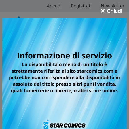
Accedi
Registrati
Newsletter
×
Chiudi
Shop online fumetti
INFO PAGAMENTO
Filtra ricerca