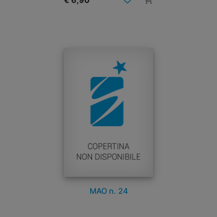
€ 6,90
MAO n. 24