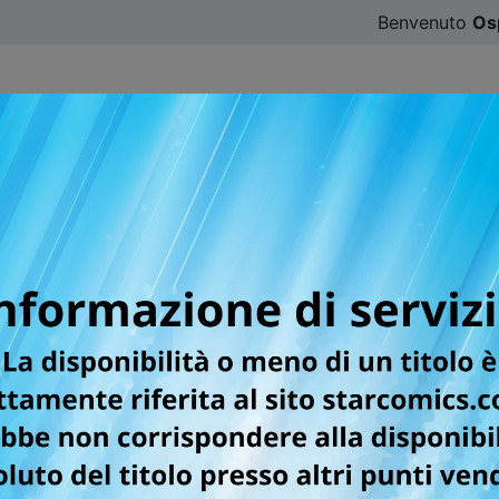
Benvenuto
Os
CATALOGO
SFOGLIA ONLINE
DIGISTAR
#ILOVE
fumetti
, categoria, sottocategoria, autore oppure testata.