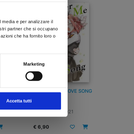
l media e per analizzare il
nostri partner che si occupano
azioni che ha fornito loro o
Marketing
ONG
WHISPER ME A LOVE SONG
n. 3
Accetta tutti
01/12/2021
€ 6,90