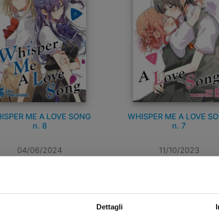
ISPER ME A LOVE SONG
WHISPER ME A LOVE S
n. 8
n. 7
04/06/2024
11/10/2023
 6,90
€ 6,90
Dettagli