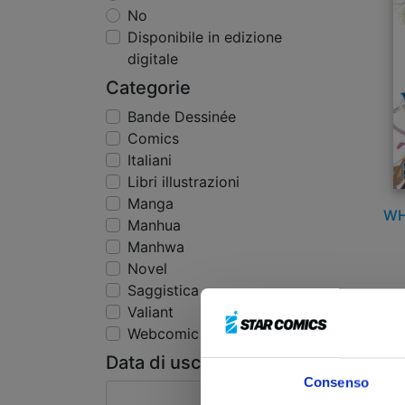
No
Disponibile in edizione
digitale
Categorie
Bande Dessinée
Comics
Italiani
Libri illustrazioni
Manga
WH
Manhua
Manhwa
Novel
Saggistica
Valiant
€
Webcomic
Data di uscita
Consenso