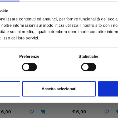
ookie
nalizzare contenuti ed annunci, per fornire funzionalità dei socia
inoltre informazioni sul modo in cui utilizza il nostro sito con i 
icità e social media, i quali potrebbero combinarle con altre inform
lizzo dei loro servizi.
Preferenze
Statistiche
ISPER ME A LOVE SONG
WHISPER ME A LOVE S
n. 5
n. 4
Accetta selezionati
30/03/2022
02/02/2022
 6,90
€ 6,90