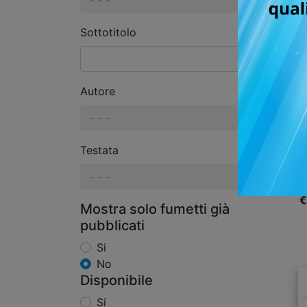
- - -
Sottotitolo
Autore
- - -
WH
Testata
- - -
€
Mostra solo fumetti già
pubblicati
Si
No
Disponibile
Si