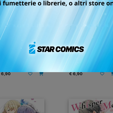
ISPER ME A LOVE SONG
WHISPER ME A LOVE S
n. 11
n. 10
09/06/2026
26/08/2025
 6,90
€ 6,90