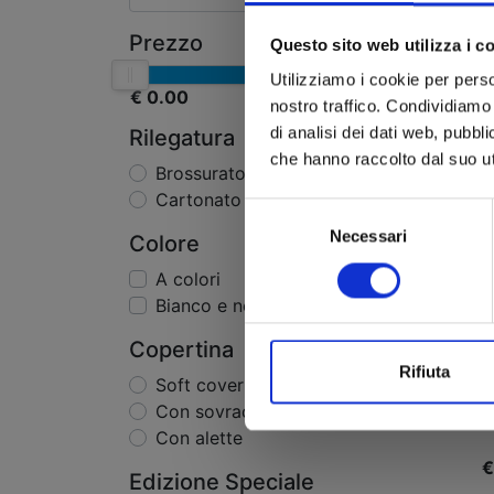
Prezzo
Questo sito web utilizza i c
Utilizziamo i cookie per perso
€ 0.00
€ 50.00
nostro traffico. Condividiamo 
di analisi dei dati web, pubbl
Rilegatura
che hanno raccolto dal suo uti
Brossurato
Cartonato
Selezione
Necessari
del
Colore
consenso
A colori
Bianco e nero
WH
Copertina
Rifiuta
Soft cover
Con sovraccoperta
Con alette
€
Edizione Speciale