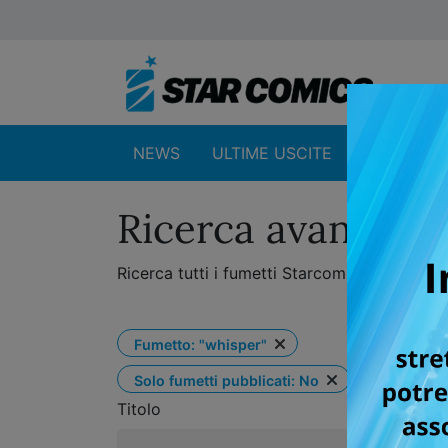
NEWS
ULTIME USCITE
SHOP
Ricerca avanzata 
Ricerca tutti i fumetti Starcomics per titolo
Rimuovi filtro
Fumetto: "whisper"
Rimuovi filtro
Solo fumetti pubblicati: No
Titolo