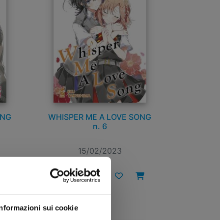
ONG
WHISPER ME A LOVE SONG
n. 6
15/02/2023
€ 6,90
Informazioni sui cookie