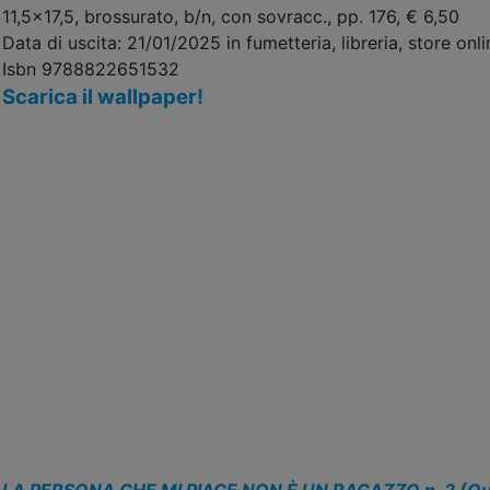
11,5x17,5, brossurato, b/n, con sovracc., pp. 176, € 6,50
Data di uscita: 21/01/2025 in fumetteria, libreria, store onlin
Isbn 9788822651532
Scarica il wallpaper!
LA PERSONA CHE MI PIACE NON È UN RAGAZZO n. 2 (Qu