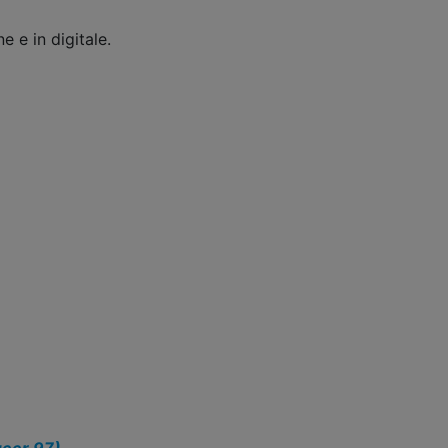
e e in digitale.
eer 97)