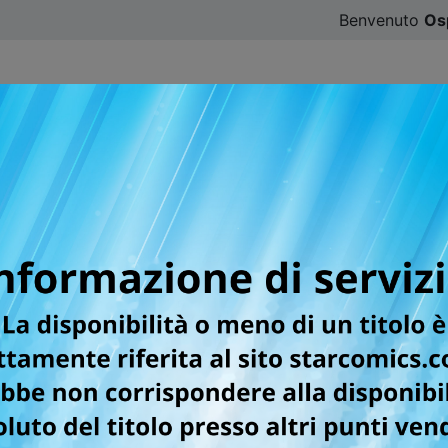
Benvenuto
Os
CATALOGO
SFOGLIA ONLINE
DIGISTAR
#ILOVE
ra San Valentino con ta
NTINE’S WALLPAPER COL
PING ON THE PAPER SHIP, ELETTROSHOCK DAISY e una collez
rnamento 03/02/2025