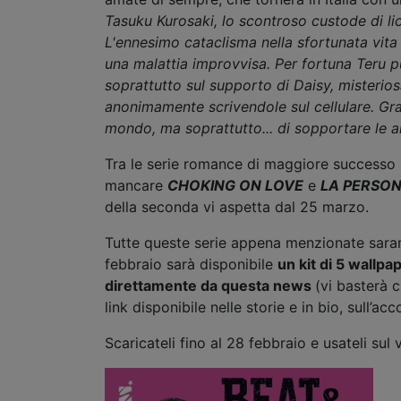
Tasuku Kurosaki, lo scontroso custode di li
L'ennesimo cataclisma nella sfortunata vita
una malattia improvvisa. Per fortuna Teru 
soprattutto sul supporto di Daisy, misterios
anonimamente scrivendole sul cellulare. Graz
mondo, ma soprattutto... di sopportare le an
Tra le serie romance di maggiore successo 
mancare
CHOKING ON LOVE
e
LA PERSON
della seconda vi aspetta dal 25 marzo.
Tutte queste serie appena menzionate saranno
febbraio sarà disponibile
un kit di 5 wallp
direttamente da questa news
(vi basterà c
link disponibile nelle storie e in bio, sull’ac
Scaricateli fino al 28 febbraio e usateli su