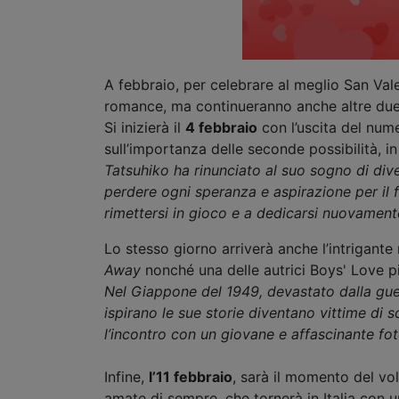
A febbraio, per celebrare al meglio San Valent
romance, ma continueranno anche altre due s
Si inizierà il
4 febbraio
con l’uscita del nume
sull’importanza delle seconde possibilità, i
Tatsuhiko ha rinunciato al suo sogno di div
perdere ogni speranza e aspirazione per il f
rimettersi in gioco e a dedicarsi nuovamente
Lo stesso giorno arriverà anche l’intrigante
Away
nonché una delle autrici Boys' Love p
Nel Giappone del 1949, devastato dalla gue
ispirano le sue storie diventano vittime di 
l’incontro con un giovane e affascinante foto
Infine,
l’11 febbraio
, sarà il momento del vo
amate di sempre, che tornerà in Italia con u