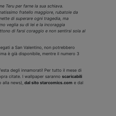
ne Teru per farne la sua schiava.
matissimo fratello maggiore, rubatole da
mette di superare ogni tragedia, ma
o veglia su di lei e la incoraggia
tono di farsi coraggio e non sentirsi sola al
legati a San Valentino, non potrebbero
rima è già disponibile, mentre il numero 3
esta degli innamorati! Per tutto il mese di
opra citate. I wallpaper saranno
scaricabili
o alla news),
dal sito starcomics.com
e dal