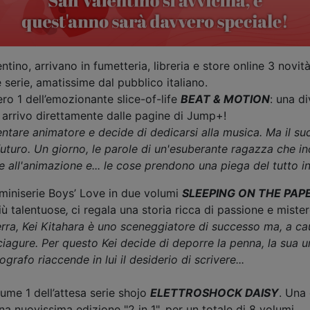
ino, arrivano in fumetteria, libreria e store online 3 novità i
erie, amatissime dal pubblico italiano.
ro 1 dell’emozionante slice-of-life
BEAT & MOTION
: una d
n arrivo direttamente dalle pagine di Jump+!
entare animatore e decide di dedicarsi alla musica. Ma il su
uturo. Un giorno, le parole di un'esuberante ragazza che inc
 all'animazione e... le cose prendono una piega del tutto i
 miniserie Boys’ Love in due volumi
SLEEPING ON THE PAPE
iù talentuose
,
ci regala una storia ricca di passione e mister
rra, Kei Kitahara è uno sceneggiatore di successo ma, a ca
sciagure. Per questo Kei decide di deporre la penna, la sua u
grafo riaccende in lui il desiderio di scrivere...
lume 1 dell’attesa serie shojo
ELETTROSHOCK DAISY
. Una
na nuovissima edizione "2 in 1", per un totale di 8 volumi.