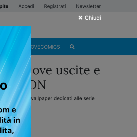
pite
Accedi
Registrati
Newsletter
×
Chiudi
MANGA
#ILOVECOMICS
nte nuove uscite e
LECTION
ione di 5 wallpaper dedicati alle serie