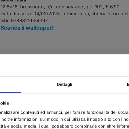
12,8x18, brossurato, b/n, con sovracc., pp. 192, € 6,90
Data di uscita: 04/02/2025 in fumetteria, libreria, store onli
Isbn 9788822654397
Scarica il wallpaper!
Dettagli
ookie
nalizzare contenuti ed annunci, per fornire funzionalità dei socia
inoltre informazioni sul modo in cui utilizza il nostro sito con i 
SLEEPING ON THE PAPER SHIP n. 1 (Queer Label 11)
icità e social media, i quali potrebbero combinarle con altre inform
Teki Yatsuda