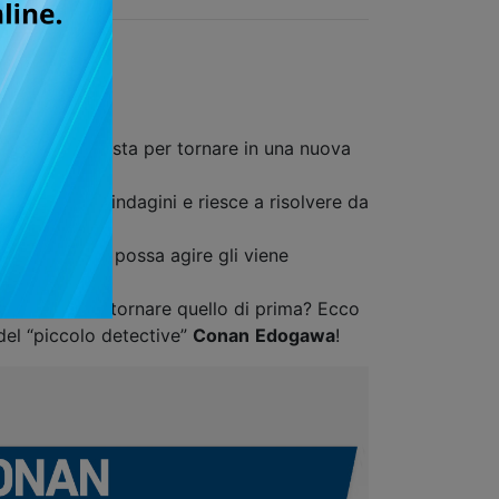
oso dei manga sta per tornare in una nuova
polizia nelle indagini e riesce a risolvere da
ma prima che possa agire gli viene
come farà a ritornare quello di prima? Ecco
 del “piccolo detective”
Conan
Edogawa
!