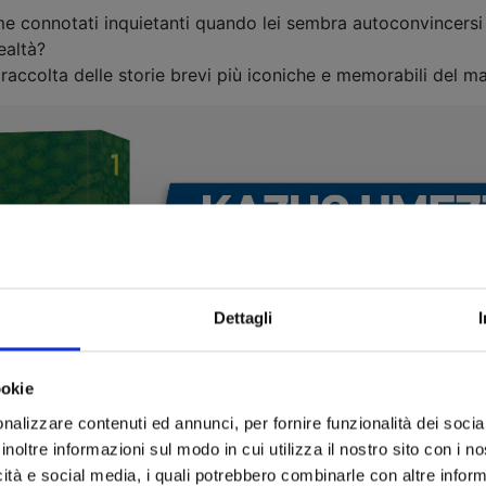
 connotati inquietanti quando lei sembra autoconvincersi d
ealtà?
 raccolta delle storie brevi più iconiche e memorabili del m
Dettagli
ookie
nalizzare contenuti ed annunci, per fornire funzionalità dei socia
inoltre informazioni sul modo in cui utilizza il nostro sito con i 
icità e social media, i quali potrebbero combinarle con altre inform