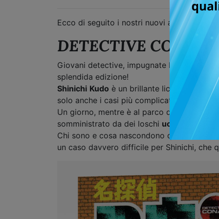
Ecco di seguito i nostri nuovi annunci:
DETECTIVE CONAN –
Giovani detective, impugnate la vostra lent
splendida edizione!
Shinichi
Kudo
è un brillante liceale appassio
solo anche i casi più complicati.
Un giorno, mentre è al parco divertimenti c
somministrato da dei loschi
uomini in nero
Chi sono e cosa nascondono quei misteriosi 
un caso davvero difficile per Shinichi, che 