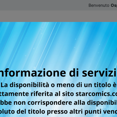
Benvenuto
Os
CATALOGO
SFOGLIA ONLINE
DIGISTAR
#ILOVE
NCI DEL SECONDO REV
 DAYS 2021
namento 15/04/2021
 QUESTION TIME degli
STAR DAYS 2021
, tanto atteso da g
ueste nuove pubblicazioni, ma intanto vi lasciamo con alcun