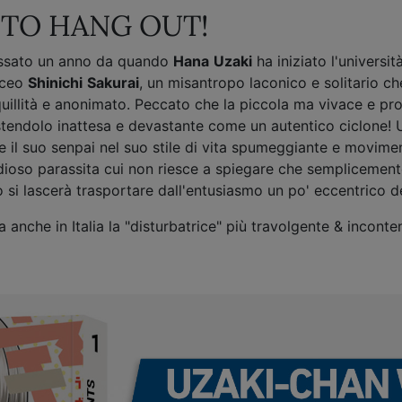
TO HANG OUT!
ssato un anno da quando
Hana
Uzaki
ha iniziato l'universit
liceo
Shinichi
Sakurai
, un misantropo laconico e solitario ch
uillità e anonimato. Peccato che la piccola ma vivace e pro
tendolo inattesa e devastante come un autentico ciclone! Uz
e il suo senpai nel suo stile di vita spumeggiante e movime
dioso parassita cui non riesce a spiegare che semplicemente 
 si lascerà trasportare dall'entusiasmo un po' eccentrico d
a anche in Italia la "disturbatrice" più travolgente & inconten