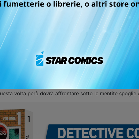
 NEW EDITION
e d’ingrandimento! L’investigatore con gli occhiali più fam
nato di gialli e, nonostante la giovane età, collabora con la 
on la sua amica d’infanzia
Ran
, nota qualcosa di sospetto, 
uno strano farmaco che… lo fa tornare bambino!
criminali che lo hanno fatto rimpicciolire? E, soprattutto, 
questa volta però dovrà affrontare sotto le mentite spoglie