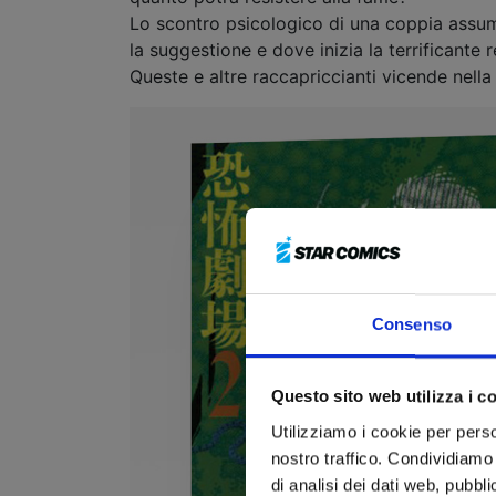
Lo scontro psicologico di una coppia assume
la suggestione e dove inizia la terrificante r
Queste e altre raccapriccianti vicende nella
Consenso
Questo sito web utilizza i c
Utilizziamo i cookie per perso
nostro traffico. Condividiamo 
di analisi dei dati web, pubbl