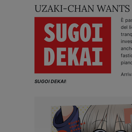
UZAKI-CHAN WANTS 
È pa
del 
tranq
inves
anch
fasti
piano
Arriv
SUGOI DEKAI
!