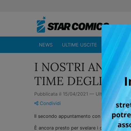
NEWS
ULTIME USCITE
SHOP
I NOSTRI ANNU
TIME DEGLI STAR
Pubblicata il 15/04/2021 — Ultimo aggior
Condividi
Il secondo appuntamento con il REVEAL &
È ancora presto per svelare i dettagli di q