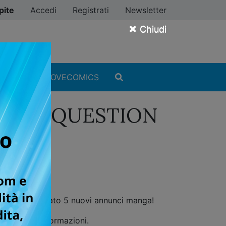
pite
Accedi
Registrati
Newsletter
×
Chiudi
MANGA
#ILOVECOMICS
EAL & QUESTION
iorni, ha regalato 5 nuovi annunci manga!
e, succose informazioni.