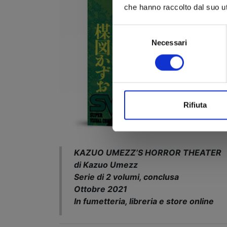
che hanno raccolto dal suo uti
Selezione
Necessari
del
consenso
Rifiuta
KAZUO UMEZZ’S HORROR THEATER
di Kazuo Umezz
Serie di 2 volumi, conclusa
Ottobre 2021
In fumetteria, libreria e store online