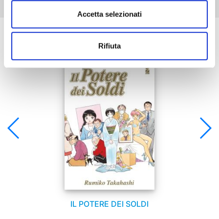
Accetta selezionati
Se ti è piaciuto prova anche:
Rifiuta
IL POTERE DEI SOLDI