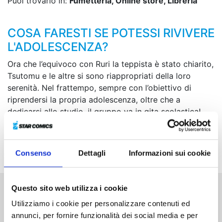
Puoi trovarlo in:
Fumetteria, Online store, Libreria
COSA FARESTI SE POTESSI RIVIVERE
L'ADOLESCENZA?
Ora che l’equivoco con Ruri la teppista è stato chiarito,
Tsutomu e le altre si sono riappropriati della loro
serenità. Nel frattempo, sempre con l’obiettivo di
riprendersi la propria adolescenza, oltre che a
dedicarsi allo studio, il gruppo va in gita scolastica!
Qui però Tsutomu finisce per ascoltare
inavvertitamente un’inaspettata confessione da parte
delle ragazze...
Consenso
Dettagli
Informazioni sui cookie
Questo sito web utilizza i cookie
Altri volumi della serie
Utilizziamo i cookie per personalizzare contenuti ed
annunci, per fornire funzionalità dei social media e per