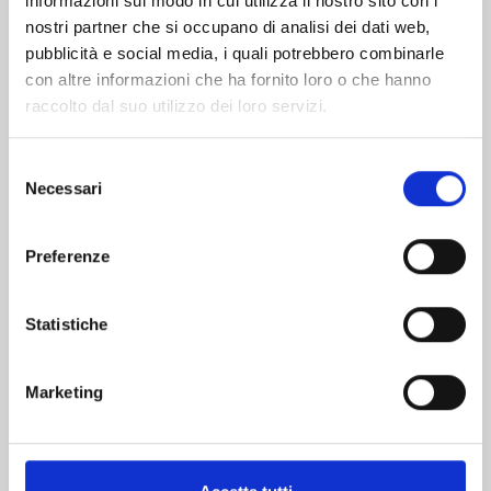
informazioni sul modo in cui utilizza il nostro sito con i
nostri partner che si occupano di analisi dei dati web,
pubblicità e social media, i quali potrebbero combinarle
con altre informazioni che ha fornito loro o che hanno
raccolto dal suo utilizzo dei loro servizi.
Selezione
Necessari
del
consenso
Preferenze
YU DEGLI SPETTRI NEW EDITION n. 19
Statistiche
03/02/2026
€ 5,90
Marketing