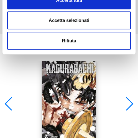
Accetta tutti
Mostra tutto
Accetta selezionati
Rifiuta
Se ti è piaciuto prova anche: