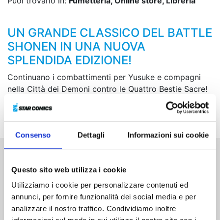
Puoi trovarlo in:
Fumetteria, Online store, Libreria
UN GRANDE CLASSICO DEL BATTLE
SHONEN IN UNA NUOVA
SPLENDIDA EDIZIONE!
Continuano i combattimenti per Yusuke e compagni
nella Città dei Demoni contro le Quattro Bestie Sacre!
Dopo Kurama, tocca a Kuwabara scendere in campo...
Ne sarà all’altezza?
Consenso
Dettagli
Informazioni sui cookie
Altri volumi della serie
Questo sito web utilizza i cookie
Utilizziamo i cookie per personalizzare contenuti ed
annunci, per fornire funzionalità dei social media e per
analizzare il nostro traffico. Condividiamo inoltre